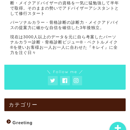
断・メイクアドバイザーの資格を一気に猛勉強して半年
で取得。そのままの勢いでアドバイザーアシスタントと
して修行スタート
パーソナルカラー・骨格診断の診断力・メイクアドバイ
スの提案力に確かな自信を確信した3年後独立。
現在は3000人以上のデータを元に自ら考案したパーソ
ナルカラー診断・骨格診断ビジュー®・ベクトルメイク
ホーム
®を使いお客様お一人お一人に合わせた『キレイ』に全
力を注ぐ日々
Triall
＼ Follow me ／
Beauty up
Blogmap
カテゴリー
Greeting